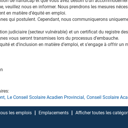
uation de handicap et que vous avez besoin d’un accommodement 
e, veuillez nous en informer. Nous prendrons les mesures néces
nt en matière d’équité en emploi.
nnes qui postulent. Cependant, nous communiquerons uniquemen
ation judiciaire (secteur vulnérable) et un certificat du registre
ignes vous seront transmises lors du processus d’embauche.
uité et d’inclusion en matière d’emploi, et s’engage à offrir un m
on
ires:
nt,
Le Conseil Scolaire Acadien Provincial,
Conseil Scolaire Aca
 tous les emplois
Emplacements
Afficher toutes les catégo