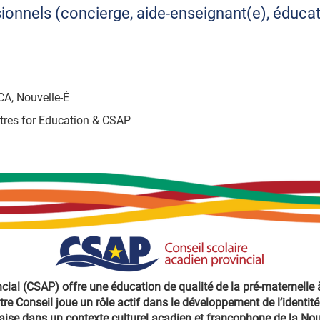
nnels (concierge, aide-enseignant(e), éducateur
CA, Nouvelle-É
tres for Education & CSAP
ncial (CSAP) offre une éducation de qualité de la pré-maternelle 
tre Conseil joue un rôle actif dans le développement de l’identité 
aise dans un contexte culturel acadien et francophone de la Nou