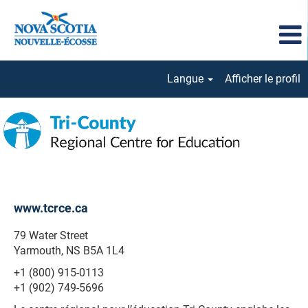
Langue
Afficher le profil
La
région
Tri-
County
www.tcrce.ca
79 Water Street
Yarmouth, NS B5A 1L4
+1 (800) 915-0113
+1 (902) 749-5696